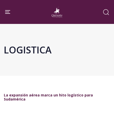
Skip
Skip
links
to
Toggle navigation
primary
navigation
Skip
to
LOGISTICA
content
La expansión aérea marca un hito logístico para
Sudamérica