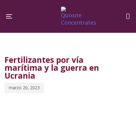
Skip
Skip
links
to
Toggle navigation
primary
navigation
PUBLISHED
Published
Skip
IN:
on:
to
Fertilizantes por vía
content
marítima y la guerra en
Ucrania
marzo 20, 2023