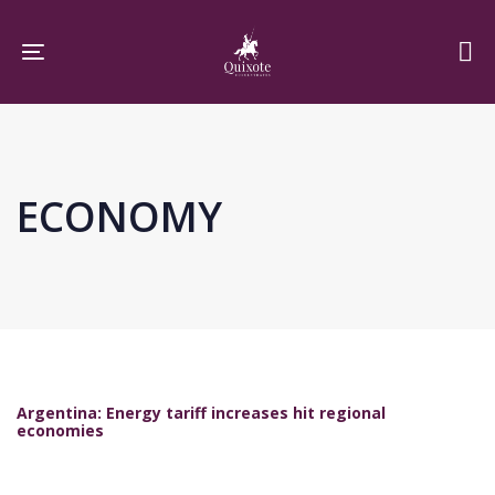
Skip
Skip
links
to
Toggle navigation
primary
navigation
Skip
to
ECONOMY
content
Argentina: Energy tariff increases hit regional
economies