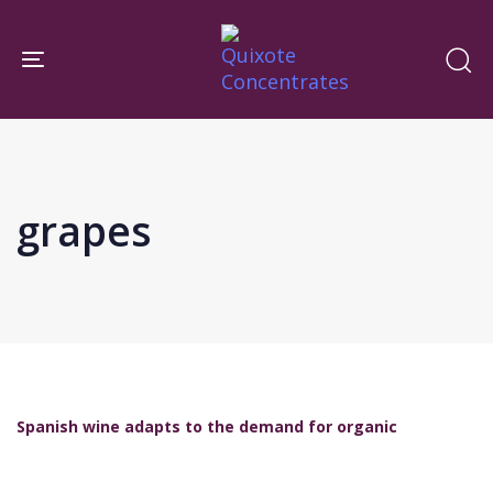
Skip
Skip
links
to
Toggle navigation
primary
navigation
Skip
to
content
grapes
Spanish wine adapts to the demand for organic