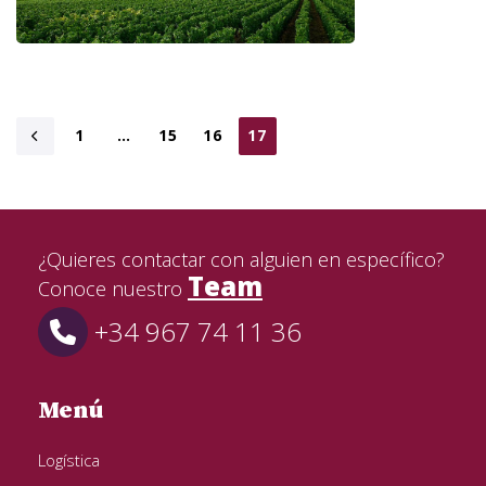
1
…
15
16
17
¿Quieres contactar con alguien en específico?
Team
Conoce nuestro
+34 967 74 11 36
Menú
Logística