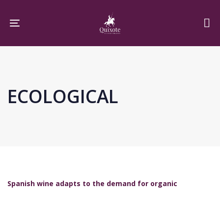
Skip
Skip
links
to
Toggle navigation
primary
navigation
Skip
to
ECOLOGICAL
content
Spanish wine adapts to the demand for organic