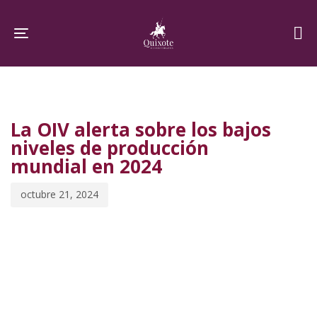
Skip
Skip
links
to
Toggle navigation
primary
navigation
PUBLISHED
Published
Skip
IN:
on:
to
La OIV alerta sobre los bajos
content
niveles de producción
mundial en 2024
octubre 21, 2024