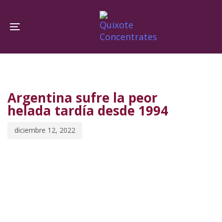
Skip
Skip
links
to
Toggle navigation
primary
navigation
PUBLISHED
Published
Skip
IN:
on:
to
Argentina sufre la peor
content
helada tardía desde 1994
diciembre 12, 2022