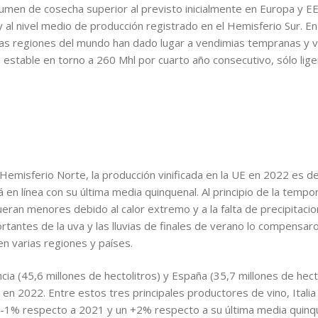
men de cosecha superior al previsto inicialmente en Europa y EE.
 y al nivel medio de producción registrado en el Hemisferio Sur. E
ntas regiones del mundo han dado lugar a vendimias tempranas y
 estable en torno a 260 Mhl por cuarto año consecutivo, sólo li
Hemisferio Norte, la producción vinificada en la UE en 2022 es d
n línea con su última media quinquenal. Al principio de la tempor
eran menores debido al calor extremo y a la falta de precipitaci
rtantes de la uva y las lluvias de finales de verano lo compensar
en varias regiones y países.
rancia (45,6 millones de hectolitros) y España (35,7 millones de h
 en 2022. Entre estos tres principales productores de vino, Itali
-1% respecto a 2021 y un +2% respecto a su última media quinquen