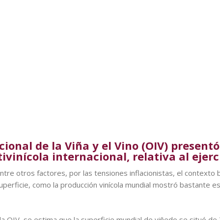
ional de la Viña y el Vino (OIV) presentó
ivinícola internacional, relativa al ejerc
e otros factores, por las tensiones inflacionistas, el contexto bé
 superficie, como la producción vinícola mundial mostró bastante 
la OIV, se estima que la superficie mundial de viñedo se situó de