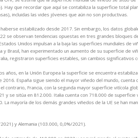
). Hay que recordar que aquí se contabiliza la superficie total pl
as), incluidas las vides jóvenes que aún no son productivas.
e haberse estabilizado desde 2017. Sin embargo, los datos global
022 se observan tendencias opuestas en tres grandes bloques de
stados Unidos impulsan a la baja las superficies mundiales de viñe
a y Brasil, han experimentado un aumento de su superficie de v
stralia, registraron superficies estables, sin cambios significativos
 años, en la Unión Europea la superficie se encuentra estabilizad
sde 2016. España sigue siendo el mayor viñedo del mundo, cuenta 
l contrario, Francia, con la segunda mayor superficie vitícola gl
y se sitúa en 812.000. Italia cuenta con 718.000 de superficie vi
0. La mayoría de los demás grandes viñedos de la UE se han man
2021) y Alemania (103.000, 0,0%/2021).