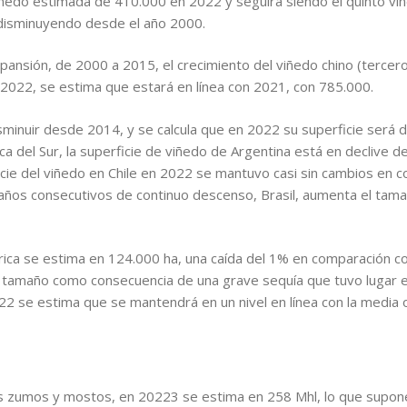
iñedo estimada de 410.000 en 2022 y seguirá siendo el quinto v
 disminuyendo desde el año 2000.
pansión, de 2000 a 2015, el crecimiento del viñedo chino (tercer
 2022, se estima que estará en línea con 2021, con 785.000.
sminuir desde 2014, y se calcula que en 2022 su superficie será d
ica del Sur, la superficie de viñedo de Argentina está en declive 
cie del viñedo en Chile en 2022 se mantuvo casi sin cambios en 
ños consecutivos de continuo descenso, Brasil, aumenta el tama
rica se estima en 124.000 ha, una caída del 1% en comparación c
u tamaño como consecuencia de una grave sequía que tuvo lugar e
22 se estima que se mantendrá en un nivel en línea con la media 
os zumos y mostos, en 20223 se estima en 258 Mhl, lo que supon