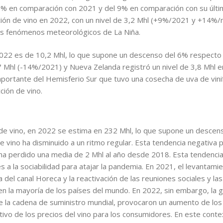
% en comparación con 2021 y del 9% en comparación con su última
ón de vino en 2022, con un nivel de 3,2 Mhl (+9%/2021 y +14%/
os fenómenos meteorológicos de La Niña.
2022 es de 10,2 Mhl, lo que supone un descenso del 6% respecto 
7 Mhl (-14%/2021) y Nueva Zelanda registró un nivel de 3,8 Mhl
portante del Hemisferio Sur que tuvo una cosecha de uva de vinif
ción de vino.
 de vino, en 2022 se estima en 232 Mhl, lo que supone un desce
vino ha disminuido a un ritmo regular. Esta tendencia negativa p
ha perdido una media de 2 Mhl al año desde 2018. Esta tendencia 
 a la sociabilidad para atajar la pandemia. En 2021, el levantamien
 del canal Horeca y la reactivación de las reuniones sociales y la
 la mayoría de los países del mundo. En 2022, sin embargo, la gu
de la cadena de suministro mundial, provocaron un aumento de los 
ativo de los precios del vino para los consumidores. En este co