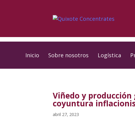
Skip
Skip
links
to
primary
navigation
Skip
to
Inicio
Sobre nosotros
Logística
P
content
PUBLISHED
Published
IN:
on:
Viñedo y producción 
coyuntura inflacionis
abril 27, 2023