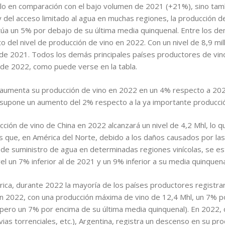
lo en comparación con el bajo volumen de 2021 (+21%), sino tam
y del acceso limitado al agua en muchas regiones, la producción d
úa un 5% por debajo de su última media quinquenal. Entre los d
 del nivel de producción de vino en 2022. Con un nivel de 8,9 mil
 de 2021. Todos los demás principales países productores de vino
 de 2022, como puede verse en la tabla.
) aumenta su producción de vino en 2022 en un 4% respecto a 202
e supone un aumento del 2% respecto a la ya importante producci
ucción de vino de China en 2022 alcanzará un nivel de 4,2 Mhl, lo 
que, en América del Norte, debido a los daños causados por las
a de suministro de agua en determinadas regiones vinícolas, se es
el un 7% inferior al de 2021 y un 9% inferior a su media quinquena
rica, durante 2022 la mayoría de los países productores registr
n 2022, con una producción máxima de vino de 12,4 Mhl, un 7% po
pero un 7% por encima de su última media quinquenal). En 2022, d
ias torrenciales, etc.), Argentina, registra un descenso en su pro