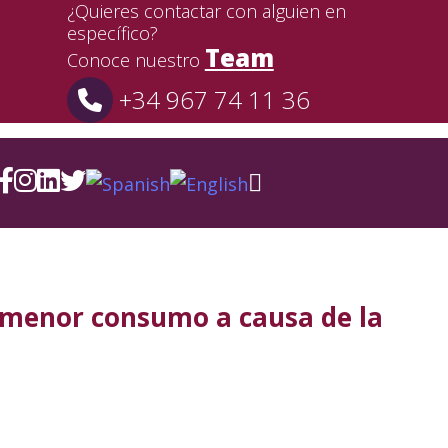
¿Quieres contactar con alguien en
específico?
Team
Conoce nuestro
+34 967 74 11 36
e menor consumo a causa de la