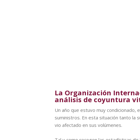
La Organización Internac
análisis de coyuntura vit
Un año que estuvo muy condicionado, entr
suministros. En esta situación tanto la
vio afectado en sus volúmenes.
Tal y como recogen las estadísticas de 