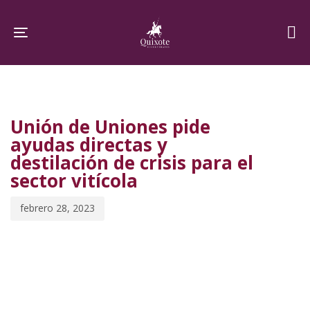
Skip
Skip
links
to
Toggle navigation
primary
navigation
PUBLISHED
Published
Skip
IN:
on:
to
Unión de Uniones pide
content
ayudas directas y
destilación de crisis para el
sector vitícola
febrero 28, 2023