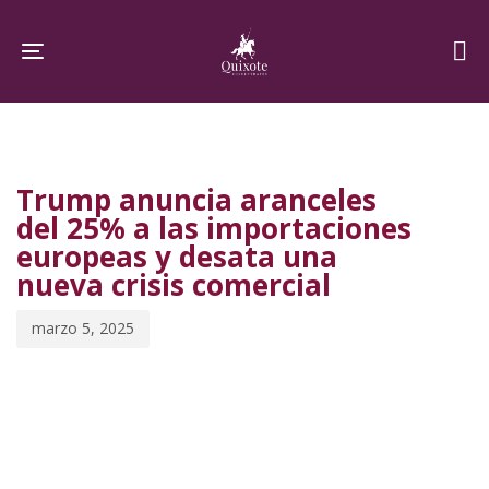
Skip
Skip
links
to
Toggle navigation
primary
navigation
PUBLISHED
Published
Skip
IN:
on:
to
Trump anuncia aranceles
content
del 25% a las importaciones
europeas y desata una
nueva crisis comercial
marzo 5, 2025