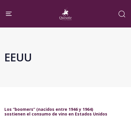
Skip
Skip
links
to
Toggle navigation
primary
navigation
Skip
to
EEUU
content
Los “boomers” (nacidos entre 1946 y 1964)
sostienen el consumo de vino en Estados Unidos