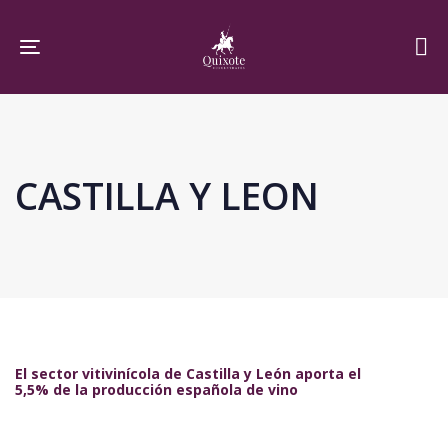
Skip
Skip
links
to
Toggle navigation
primary
navigation
Skip
to
CASTILLA Y LEON
content
El sector vitivinícola de Castilla y León aporta el
5,5% de la producción española de vino