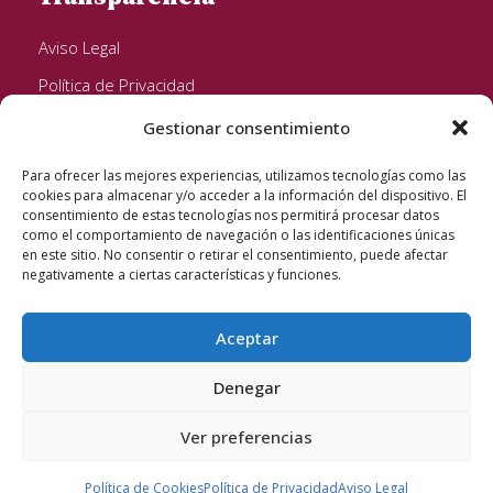
Aviso Legal
Política de Privacidad
Política de Cookies
Gestionar consentimiento
Política de Protección de datos
Para ofrecer las mejores experiencias, utilizamos tecnologías como las
cookies para almacenar y/o acceder a la información del dispositivo. El
Plazos de Conservación
consentimiento de estas tecnologías nos permitirá procesar datos
como el comportamiento de navegación o las identificaciones únicas
en este sitio. No consentir o retirar el consentimiento, puede afectar
Seguinos!
negativamente a ciertas características y funciones.
Aceptar
Denegar
Ver preferencias
Quixote Concentrates S.L. 2022 © Reservados todos los
derechos
Política de Cookies
Política de Privacidad
Aviso Legal