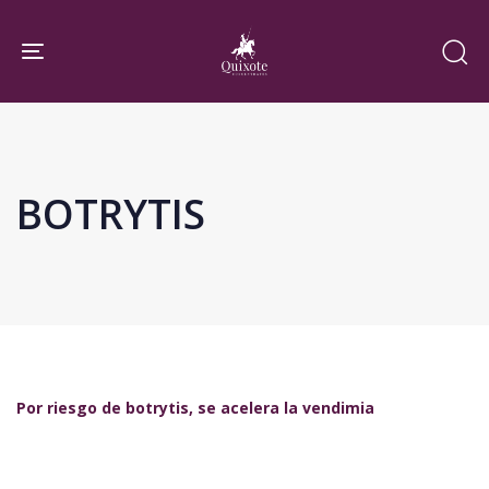
Skip
Skip
links
to
Toggle navigation
primary
navigation
Skip
to
BOTRYTIS
content
Por riesgo de botrytis, se acelera la vendimia