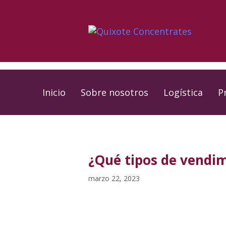
Skip
Skip
links
to
primary
navigation
Skip
to
Inicio
Sobre nosotros
Logística
P
content
PUBLISHED
Published
IN:
on:
¿Qué tipos de vendim
marzo 22, 2023