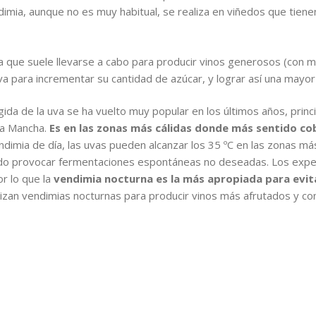
mia, aunque no es muy habitual, se realiza en viñedos que tienen
 que suele llevarse a cabo para producir vinos generosos (con ma
uva para incrementar su cantidad de azúcar, y lograr así una mayor
ida de la uva se ha vuelto muy popular en los últimos años, pri
La Mancha.
Es en las zonas más cálidas donde más sentido c
imia de día, las uvas pueden alcanzar los 35 ºC en las zonas más 
ndo provocar fermentaciones espontáneas no deseadas. Los exper
r lo que la
vendimia nocturna es la más apropiada para evita
zan vendimias nocturnas para producir vinos más afrutados y con