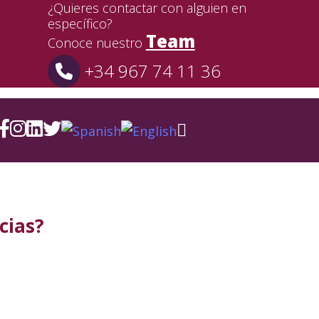
¿Quieres contactar con alguien en
específico?
Team
Conoce nuestro
+34 967 74 11 36
cias?