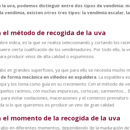
la uva, podemos distinguir entre dos tipos de vendimia: m
 vendimia, existen otros tres tipos: la vendimia escalar, la
 el método de recogida de la uva
re indica, es la que se realiza seleccionando y cortando los rac
iere cierta cualificación de los vendimiadores. Por todo ello, la 
ra producir vinos de alta calidad o espumosos.
 cabo en grandes superficies, ya que para ello se necesita much
 de forma mecánica en viñedos en espaldera
. La espaldera e
epa y los toma como guía en su crecimiento. Con el método de v
queños racimos, con muchas impurezas, cortezas, sarmientos… E
para evitar oxidaciones, maceraciones y el comienzo prematuro de
a si lo que queremos es producir un vino de gran calidad.
 el momento de la recogida de la uva
a cabo en diferentes momentos, dependiendo de la maduración de l