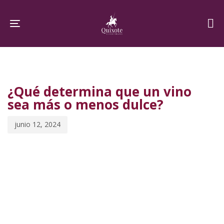
Skip
Skip
links
to
Toggle navigation
primary
navigation
PUBLISHED
Published
Skip
IN:
on:
to
¿Qué determina que un vino
content
sea más o menos dulce?
junio 12, 2024