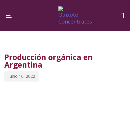
Skip
Skip
links
to
Toggle navigation
primary
navigation
PUBLISHED
Published
Skip
IN:
on:
to
Producción orgánica en
content
Argentina
junio 16, 2022