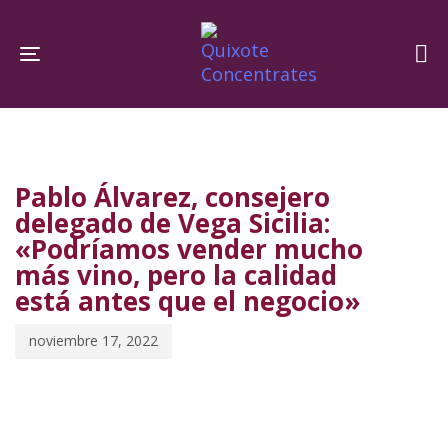
Skip
Skip
links
to
Toggle navigation
primary
navigation
PUBLISHED
Published
Skip
IN:
on:
to
Pablo Álvarez, consejero
content
delegado de Vega Sicilia:
«Podríamos vender mucho
más vino, pero la calidad
está antes que el negocio»
noviembre 17, 2022