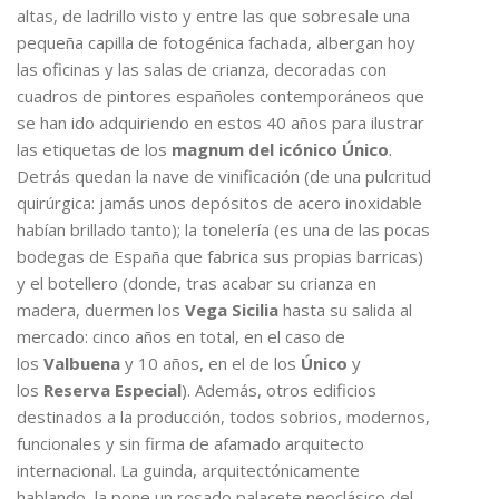
altas, de ladrillo visto y entre las que sobresale una
pequeña capilla de fotogénica fachada, albergan hoy
las oficinas y las salas de crianza, decoradas con
cuadros de pintores españoles contemporáneos que
se han ido adquiriendo en estos 40 años para ilustrar
las etiquetas de los
magnum del icónico Único
.
Detrás quedan la nave de vinificación (de una pulcritud
quirúrgica: jamás unos depósitos de acero inoxidable
habían brillado tanto); la tonelería (es una de las pocas
bodegas de España que fabrica sus propias barricas)
y el botellero (donde, tras acabar su crianza en
madera, duermen los
Vega Sicilia
hasta su salida al
mercado: cinco años en total, en el caso de
los
Valbuena
y 10 años, en el de los
Único
y
los
Reserva Especial
). Además, otros edificios
destinados a la producción, todos sobrios, modernos,
funcionales y sin firma de afamado arquitecto
internacional. La guinda, arquitectónicamente
hablando, la pone un rosado palacete neoclásico del