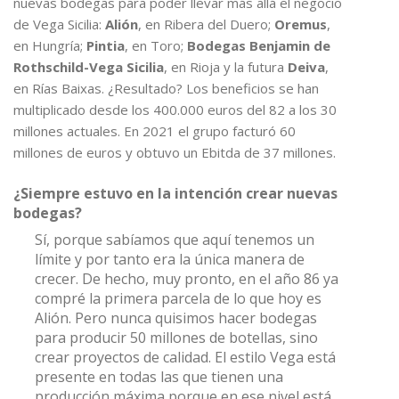
nuevas bodegas para poder llevar más allá el negocio
de Vega Sicilia:
Alión
, en Ribera del Duero;
Oremus
,
en Hungría;
Pintia
, en Toro;
Bodegas Benjamin de
Rothschild-Vega Sicilia
, en Rioja y la futura
Deiva
,
en Rías Baixas. ¿Resultado? Los beneficios se han
multiplicado desde los 400.000 euros del 82 a los 30
millones actuales. En 2021 el grupo facturó 60
millones de euros y obtuvo un Ebitda de 37 millones.
¿Siempre estuvo en la intención crear nuevas
bodegas?
Sí, porque sabíamos que aquí tenemos un
límite y por tanto era la única manera de
crecer. De hecho, muy pronto, en el año 86 ya
compré la primera parcela de lo que hoy es
Alión. Pero nunca quisimos hacer bodegas
para producir 50 millones de botellas, sino
crear proyectos de calidad. El estilo Vega está
presente en todas las que tienen una
producción máxima porque en ese nivel está