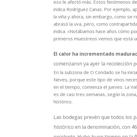
eso le afectó más. Estos fenómenos de 
indica Rodríguez Canas. Por ejemplo, a
la viña y ahora, sin embargo, como se re
abrasó la uva, pero, como contrapartida,
indica. «Notábamos hace años cómo por e
primeros muestreos vemos que está un 
El calor ha incrementado madurac
comenzaron ya ayer la recolección p
En la subzona de O Condado se ha inici
Neves, porque este tipo de vinos necesi
en el tiempo, comienza el jueves. La Va
es de casi tres semanas, según la zon
histórico.
Las bodegas prevén que todos los pa
histórico en la denominación, con 4
excelente. Hubo buen tiempo en la f