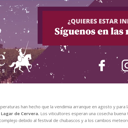
emperaturas han hecho que la vendimia arranque en agosto y para l
e
Lagar de Cervera.
Los viticultores esperan una cosecha buena 
complejo debido al festival de chubascos y a los cambios meteor