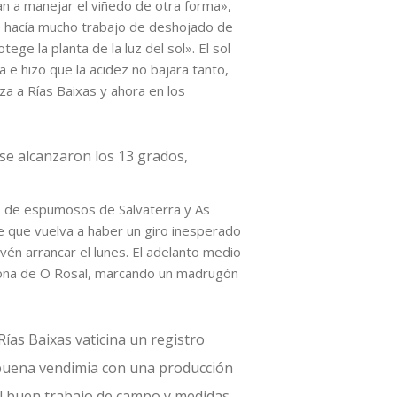
n a manejar el viñedo de otra forma»,
e hacía mucho trabajo de deshojado de
ge la planta de la luz del sol». El sol
a e hizo que la acidez no bajara tanto,
a a Rías Baixas y ahora en los
 se alcanzaron los 13 grados,
as de espumosos de Salvaterra y As
e que vuelva a haber un giro inesperado
én arrancar el lunes. El adelanto medio
bzona de O Rosal, marcando un madrugón
ías Baixas vaticina un registro
y buena vendimia con una producción
 al buen trabajo de campo y medidas