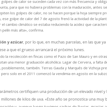
golpes de calor se suceden cada vez con más frecuencia y obliga
punta, para que no hubiera problemas con la maduración, antes s
piten los golpes de calor, no se hacen porque la hoja siempre prote
 ese golpe de calor del 7 de agosto frenó la actividad de la plant
l cambio climático se estaba reduciendo la acidez que caracteriz
pelín más alta», confirma.
ión y azúcar
, por lo que, en muchas parcelas, en las que ya
ese a que el grueso arrancará el próximo lunes.
ado la recolección en fincas como el Pazo de San Mauro y en otr
tan una menor graduación alcohólica. Lagar de Cervera, a falta d
l, posiblemente, también. Terras Gauda y Marqués de Vizhoja prev
a, pero solo en el 2011 comenzó la vendimia en agosto en la su
rámetros certifiquen una producción de un elevado nivel y R
6 millones de kilos de uva. «Este año se pronostica una mu
loración y, aunque luego tuvimos rachas de lluvias, gracias