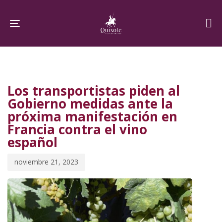
Skip
Skip
links
to
Toggle navigation
primary
navigation
PUBLISHED
Published
Skip
IN:
on:
to
Los transportistas piden al
content
Gobierno medidas ante la
próxima manifestación en
Francia contra el vino
español
noviembre 21, 2023