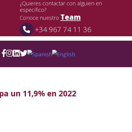
¿Quieres contactar con alguien en
específico?
Team
Conoce nuestro
+34 967 74 11 36
opa un 11,9% en 2022