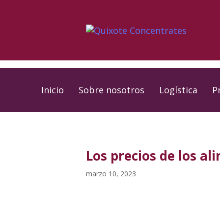
Skip
Skip
links
to
primary
navigation
Skip
to
Inicio
Sobre nosotros
Logística
P
content
PUBLISHED
Published
IN:
on:
Los precios de los a
marzo 10, 2023