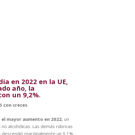
ia en 2022 en la UE,
ado año, la
con un 9,2%.
có con creces
.
on el mayor aumento en 2022
, un
 no alcohólicas. Las demás rúbricas
ue descendió marginalmente un 0,1%.