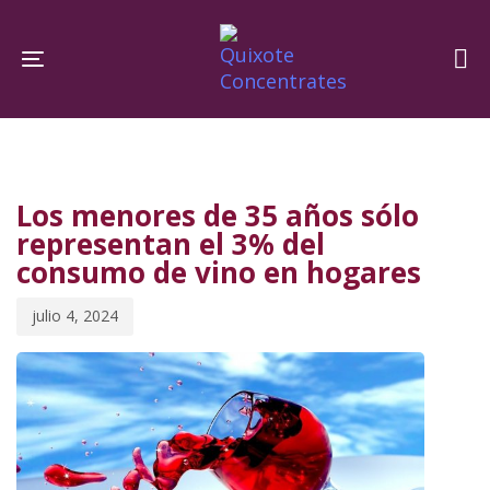
Skip
Skip
links
to
Toggle navigation
primary
navigation
PUBLISHED
Published
Skip
IN:
on:
to
Los menores de 35 años sólo
content
representan el 3% del
consumo de vino en hogares
julio 4, 2024