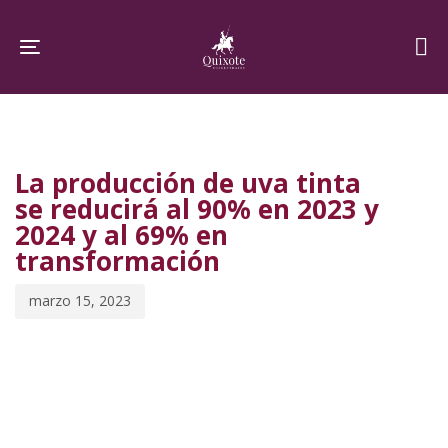
Skip
Skip
links
to
Toggle navigation
primary
navigation
PUBLISHED
Published
Skip
IN:
on:
to
La producción de uva tinta
content
se reducirá al 90% en 2023 y
2024 y al 69% en
transformación
marzo 15, 2023