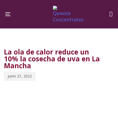
Skip
Skip
links
to
Toggle navigation
primary
navigation
PUBLISHED
Published
Skip
IN:
on:
to
La ola de calor reduce un
content
10% la cosecha de uva en La
Mancha
junio 21, 2022