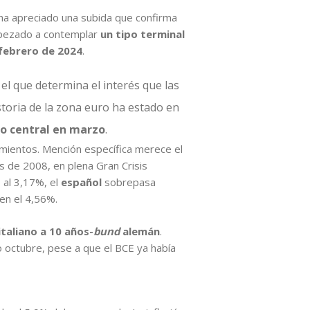
ha apreciado una subida que confirma
empezado a contemplar
un tipo terminal
-febrero de 2024
.
 el que determina el interés que las
storia de la zona euro ha estado en
co central en marzo
.
imientos. Mención específica merece el
s de 2008, en plena Gran Crisis
s
al 3,17%, el
español
sobrepasa
 en el 4,56%.
taliano a 10 años-
bund
alemán
.
 octubre, pese a que el BCE ya había