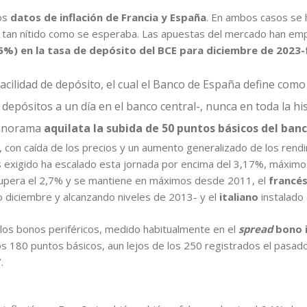
os
datos de inflación de Francia y España
. En ambos casos se 
stá tan nítido como se esperaba. Las apuestas del mercado han 
5%) en la tasa de depósito del BCE para diciembre de 2023
 facilidad de depósito, el cual el Banco de España define como
 depósitos a un día en el banco central-, nunca en toda la hi
 panorama
aquilata la subida de 50 puntos básicos del ban
, con caída de los precios y un aumento generalizado de los rend
és exigido ha escalado esta jornada por encima del 3,17%, máximo
upera el 2,7% y se mantiene en máximos desde 2011, el
francé
 diciembre y alcanzando niveles de 2013- y el
italiano
instalado
 los bonos periféricos, medido habitualmente en el
spread
bono i
s 180 puntos básicos, aun lejos de los 250 registrados el pasado
.