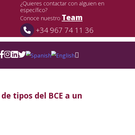
¿Quieres contactar con alguien en
específico?
Team
Conoce nuestro
+34 967 74 11 36
 de tipos del BCE a un