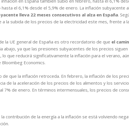
inflación en España también subió en febrero, hasta el 6,1% desd
hasta el 6,1% desde el 5,9% de enero. La inflación subyacente al
ubyacente lleva 22 meses consecutivos al alza en España
. Seg
 a la subida de los precios de la electricidad este mes, frente a 
 de la UE general de España es otro recordatorio de que
el camin
cia abajo, ya que las presiones subyacentes de los precios siguen 
o que reducirá significativamente la inflación para el verano, aú
de Bloombeg Economics.
de que la inflación retroceda. En febrero, la inflación de los pre
a de la aceleración de los precios de los alimentos y los servicio
te al 7% de enero. En términos intermensuales, los precios de co
a contribución de la energía a la inflación se está volviendo nega
ción.