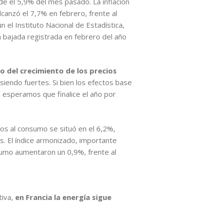
e el 5,9% del mes pasado. La inflación
canzó el 7,7% en febrero, frente al
ún el Instituto Nacional de Estadística,
la bajada registrada en febrero del año
o del crecimiento de los precios
siendo fuertes. Si bien los efectos base
n esperamos que finalice el año por
cios al consumo se situó en el 6,2%,
s. El índice armonizado, importante
nsumo aumentaron un 0,9%, frente al
tiva,
en Francia la energía sigue