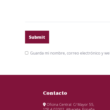
Guarda mi nombre, correo electrónico y we
Contacto
Oficina Central: C/ Mayor 55,
1°P.4.02002, Albacete, España