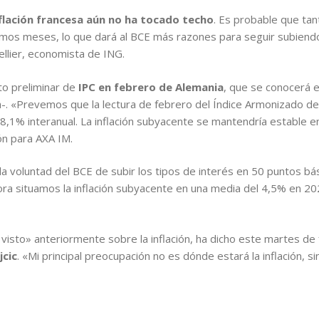
nflación francesa aún no ha tocado techo
. Es probable que tant
mos meses, lo que dará al BCE más razones para seguir subiendo 
llier, economista de ING.
ato preliminar de
IPC en febrero de Alemania
, que se conocerá el
lia-. «Prevemos que la lectura de febrero del Índice Armonizado 
l 8,1% interanual. La inflación subyacente se mantendría estable
ón para AXA IM.
a voluntad del BCE de subir los tipos de interés en 50 puntos 
hora situamos la inflación subyacente en una media del 4,5% en 2
isto» anteriormente sobre la inflación, ha dicho este martes d
jcic
. «Mi principal preocupación no es dónde estará la inflación, s