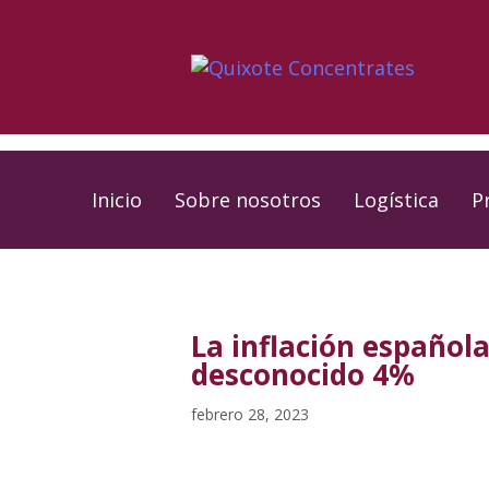
Skip
Skip
links
to
primary
navigation
Skip
to
Inicio
Sobre nosotros
Logística
P
content
PUBLISHED
Published
IN:
on:
La inflación española
desconocido 4%
febrero 28, 2023