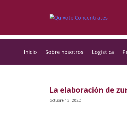
Skip
Skip
links
to
primary
navigation
Skip
to
Inicio
Sobre nosotros
Logística
P
content
PUBLISHED
Published
IN:
on:
La elaboración de zu
octubre 13, 2022