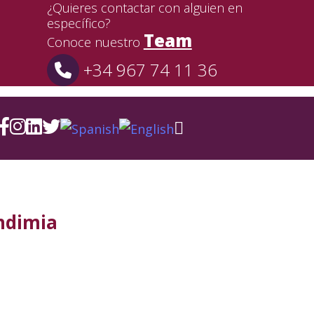
¿Quieres contactar con alguien en
específico?
Team
Conoce nuestro
+34 967 74 11 36
endimia