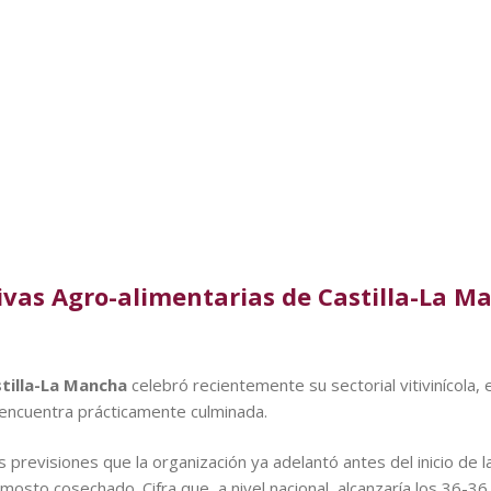
vas Agro-alimentarias de Castilla-La M
tilla-La Mancha
celebró recientemente su sectorial vitivinícola, 
 encuentra prácticamente culminada.
s previsiones que la organización ya adelantó antes del inicio de 
 mosto cosechado. Cifra que, a nivel nacional, alcanzaría los 36-36,