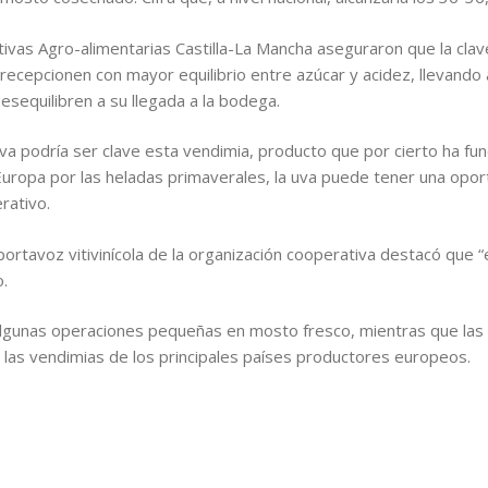
tivas Agro-alimentarias Castilla-La Mancha aseguraron que la cla
 recepcionen con mayor equilibrio entre azúcar y acidez, llevando 
sequilibren a su llegada a la bodega.
va podría ser clave esta vendimia, producto que por cierto ha fu
Europa por las heladas primaverales, la uva puede tener una oport
rativo.
portavoz vitivinícola de la organización cooperativa destacó que “
.
algunas operaciones pequeñas en mosto fresco, mientras que las 
 las vendimias de los principales países productores europeos.