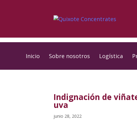
Skip
Skip
links
to
primary
navigation
Skip
to
Inicio
Sobre nosotros
Logística
P
content
PUBLISHED
Published
IN:
on:
Indignación de viñat
uva
junio 28, 2022