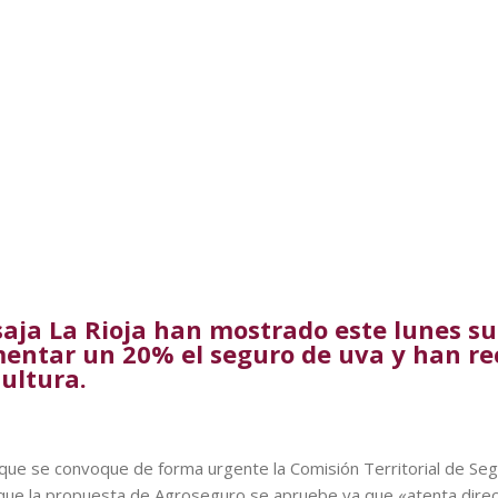
saja La Rioja han mostrado este lunes su
entar un 20% el seguro de uva y han re
cultura.
que se convoque de forma urgente la Comisión Territorial de Seg
que la propuesta de Agroseguro se apruebe ya que «atenta direc