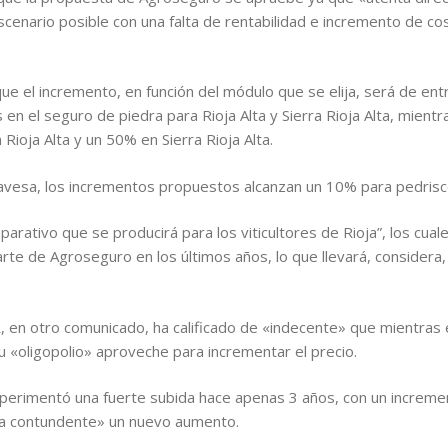
scenario posible con una falta de rentabilidad e incremento de co
e el incremento, en función del módulo que se elija, será de en
 en el seguro de piedra para Rioja Alta y Sierra Rioja Alta, mientr
ioja Alta y un 50% en Sierra Rioja Alta.
Alavesa, los incrementos propuestos alcanzan un 10% para pedris
omparativo que se producirá para los viticultores de Rioja”, los cu
rte de Agroseguro en los últimos años, lo que llevará, considera,
en otro comunicado, ha calificado de «indecente» que mientras 
u «oligopolio» aproveche para incrementar el precio.
perimentó una fuerte subida hace apenas 3 años, con un incremen
rma contundente» un nuevo aumento.