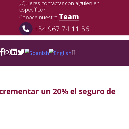
¿Quieres contactar con alguien en
específico?
Team
Conoce nuestro
+34 967 74 11 36
ncrementar un 20% el seguro de