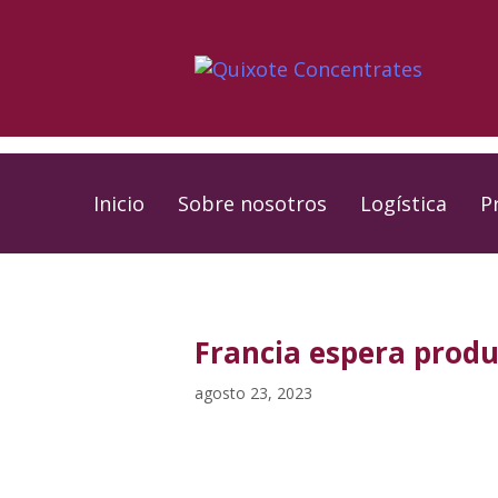
Skip
Skip
links
to
primary
navigation
Skip
to
Inicio
Sobre nosotros
Logística
P
content
PUBLISHED
Published
IN:
on:
Francia espera produ
agosto 23, 2023