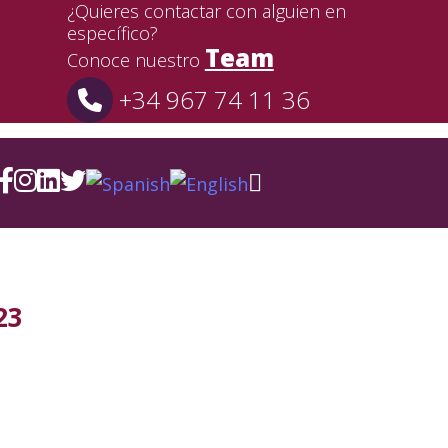
¿Quieres contactar con alguien en
específico?
Team
Conoce nuestro
+34 967 74 11 36
23