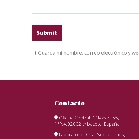
Guarda mi nombre, correo electrónico y we
Contacto
Oficina Central: C/ Mayor 55,
1°P.4.02002, Albacete, España
Laboratorio: Crta. Socuellamos,