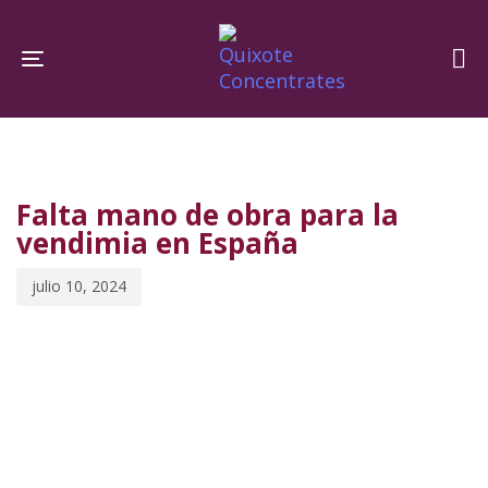
Skip
Skip
links
to
Toggle navigation
primary
navigation
PUBLISHED
Published
Skip
IN:
on:
to
Falta mano de obra para la
content
vendimia en España
julio 10, 2024