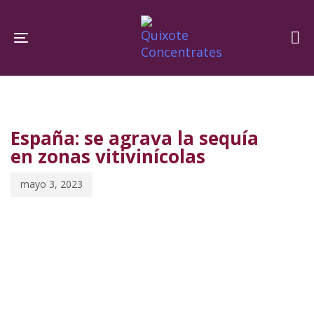
Skip
Skip
links
to
Toggle navigation
primary
navigation
PUBLISHED
Published
Skip
IN:
on:
to
España: se agrava la sequía
content
en zonas vitivinícolas
mayo 3, 2023