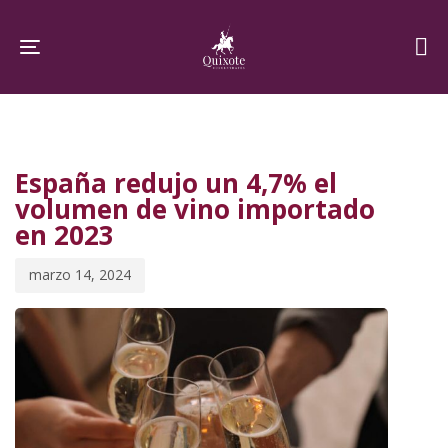
Skip
Skip
links
to
Toggle navigation
primary
navigation
PUBLISHED
Published
Skip
IN:
on:
to
España redujo un 4,7% el
content
volumen de vino importado
en 2023
marzo 14, 2024