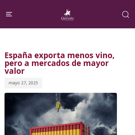
Skip
Skip
links
to
Toggle navigation
primary
navigation
PUBLISHED
Published
Skip
IN:
on:
to
España exporta menos vino,
content
pero a mercados de mayor
valor
mayo 27, 2025