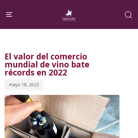
Skip
Skip
links
to
Toggle navigation
primary
navigation
PUBLISHED
Published
Skip
IN:
on:
to
El valor del comercio
content
mundial de vino bate
récords en 2022
mayo 18, 2023