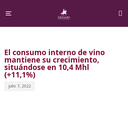
Skip
Skip
links
to
Toggle navigation
primary
navigation
PUBLISHED
Published
Skip
IN:
on:
to
El consumo interno de vino
content
mantiene su crecimiento,
situándose en 10,4 Mhl
(+11,1%)
julio 7, 2022