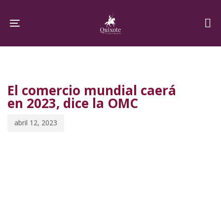
Skip
Skip
links
to
Toggle navigation
primary
navigation
PUBLISHED
Published
Skip
IN:
on:
to
El comercio mundial caerá
content
en 2023, dice la OMC
abril 12, 2023