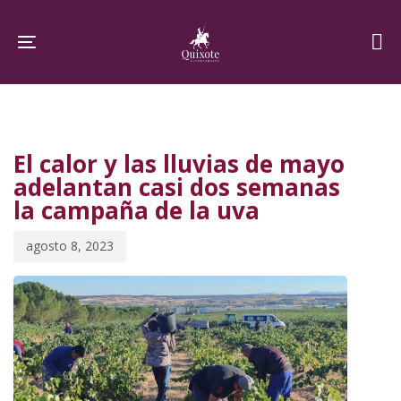
Skip
Skip
links
to
Toggle navigation
primary
navigation
PUBLISHED
Published
Skip
IN:
on:
to
El calor y las lluvias de mayo
content
adelantan casi dos semanas
la campaña de la uva
agosto 8, 2023