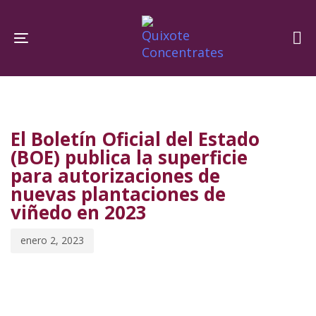
Skip
Skip
links
to
Toggle navigation
primary
navigation
PUBLISHED
Published
Skip
IN:
on:
to
El Boletín Oficial del Estado
content
(BOE) publica la superficie
para autorizaciones de
nuevas plantaciones de
viñedo en 2023
enero 2, 2023