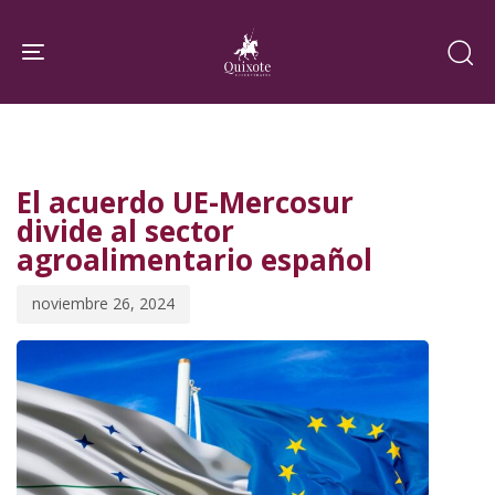
Skip
Skip
links
to
Toggle navigation
primary
navigation
PUBLISHED
Published
Skip
IN:
on:
to
El acuerdo UE-Mercosur
content
divide al sector
agroalimentario español
noviembre 26, 2024