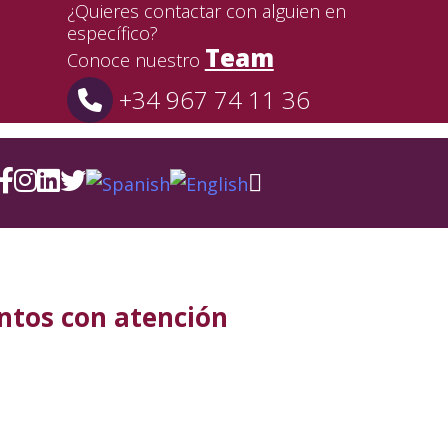
¿Quieres contactar con alguien en
específico?
Team
Conoce nuestro
+34 967 74 11 36
entos con atención