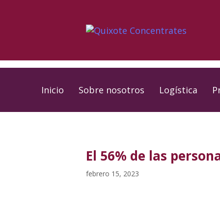
Skip
Skip
links
to
primary
navigation
Skip
to
Inicio
Sobre nosotros
Logística
P
content
PUBLISHED
Published
IN:
on:
El 56% de las persona
febrero 15, 2023