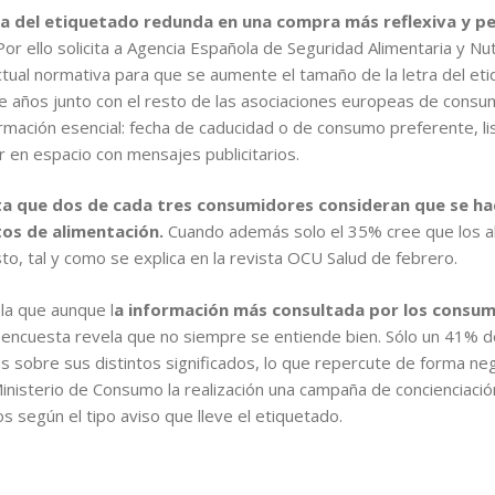
ura del etiquetado redunda en una compra más reflexiva y p
 Por ello solicita a Agencia Española de Seguridad Alimentaria y N
tual normativa para que se aumente el tamaño de la letra del eti
ce años junto con el resto de las asociaciones europeas de consu
formación esencial: fecha de caducidad o de consumo preferente, l
 en espacio con mensajes publicitarios.
a que dos de cada tres consumidores consideran que se hac
tos de alimentación.
Cuando además solo el 35% cree que los a
o, tal y como se explica en la revista OCU Salud de febrero.
la que aunque l
a información más consultada por los consumi
 encuesta revela que no siempre se entiende bien. Sólo un 41% 
s sobre sus distintos significados, lo que repercute de forma nega
Ministerio de Consumo la realización una campaña de concienciació
 según el tipo aviso que lleve el etiquetado.