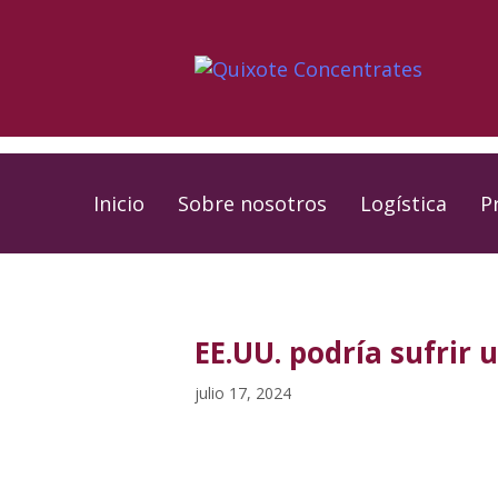
Skip
Skip
links
to
primary
navigation
Skip
to
Inicio
Sobre nosotros
Logística
P
content
PUBLISHED
Published
IN:
on:
EE.UU. podría sufrir u
julio 17, 2024