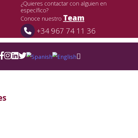
¿Quieres contactar con alguien en
específico?
Team
Conoce nuestro
+34 967 74 11 36
es