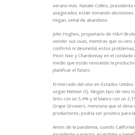
verano más. Natalie Collins, presidenta 
asegurados están tomando decisiones di
riegan, señal de abandono.
John Hughes, propietario de H&H Broke
vender sus uvas, mientras que su vino 
confirmó ni desmintió estos problemas,
Pinot Noir y Chardonnay en el condado d
medio que están revisando la productiv
planificar el futuro.
El mercado del vino en Estados Unidos c
según Nielsen IQ. Ningún tipo de vino h
tinto con un 5,4% y el blanco con un 3,1
Grape Growers, menciona que el clima cá
productores, podría ser positivo para la
Antes de la pandemia, cuando Californi
excedente a precios accesibles y bene