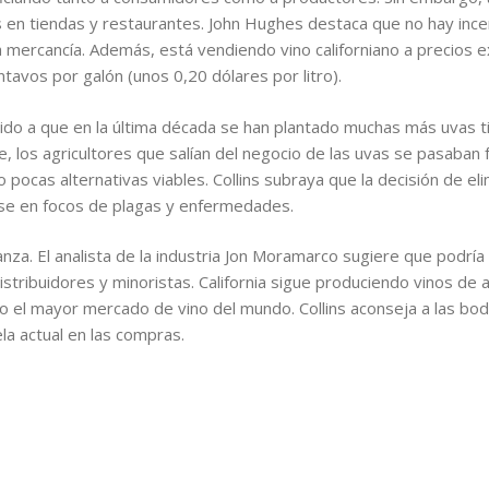
los en tiendas y restaurantes. John Hughes destaca que no hay inc
na mercancía. Además, está vendiendo vino californiano a precio
tavos por galón (unos 0,20 dólares por litro).
ido a que en la última década se han plantado muchas más uvas ti
 los agricultores que salían del negocio de las uvas se pasaban 
cas alternativas viables. Collins subraya que la decisión de elimi
se en focos de plagas y enfermedades.
nza. El analista de la industria Jon Moramarco sugiere que podrí
stribuidores y minoristas. California sigue produciendo vinos de a
o el mayor mercado de vino del mundo. Collins aconseja a las b
la actual en las compras.