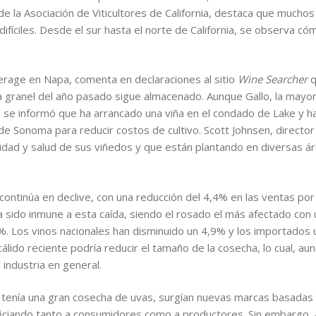
de la Asociación de Viticultores de California, destaca que muchos
fíciles. Desde el sur hasta el norte de California, se observa c
rage en Napa, comenta en declaraciones al sitio
Wine Searcher
q
a granel del año pasado sigue almacenado. Aunque Gallo, la may
 se informó que ha arrancado una viña en el condado de Lake y h
e Sonoma para reducir costos de cultivo. Scott Johnsen, director
idad y salud de sus viñedos y que están plantando en diversas á
ontinúa en declive, con una reducción del 4,4% en las ventas por
a sido inmune a esta caída, siendo el rosado el más afectado con
%. Los vinos nacionales han disminuido un 4,9% y los importados un
lido reciente podría reducir el tamaño de la cosecha, lo cual, aun
 industria en general.
a tenía una gran cosecha de uvas, surgían nuevas marcas basadas 
ficiando tanto a consumidores como a productores. Sin embargo,