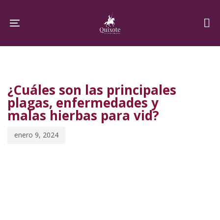
Skip
Skip
links
to
Toggle navigation
primary
navigation
PUBLISHED
Published
Skip
IN:
on:
to
¿Cuáles son las principales
content
plagas, enfermedades y
malas hierbas para vid?
enero 9, 2024