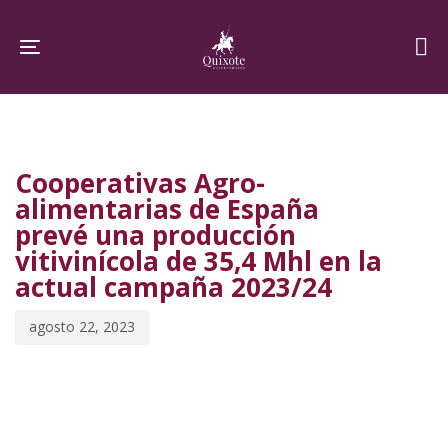
Skip
Skip
links
to
Toggle navigation
primary
navigation
PUBLISHED
Published
Skip
IN:
on:
to
Cooperativas Agro-
content
alimentarias de España
prevé una producción
vitivinícola de 35,4 Mhl en la
actual campaña 2023/24
agosto 22, 2023