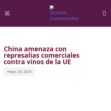
Skip
Skip
links
to
Toggle navigation
primary
navigation
PUBLISHED
Published
Skip
IN:
on:
to
China amenaza con
content
represalias comerciales
contra vinos de la UE
mayo 24, 2024