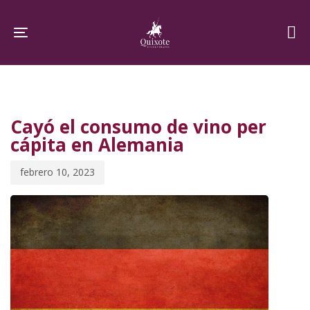
Skip
Skip
links
to
Toggle navigation
primary
navigation
PUBLISHED
Published
Skip
IN:
on:
to
Cayó el consumo de vino per
content
cápita en Alemania
febrero 10, 2023