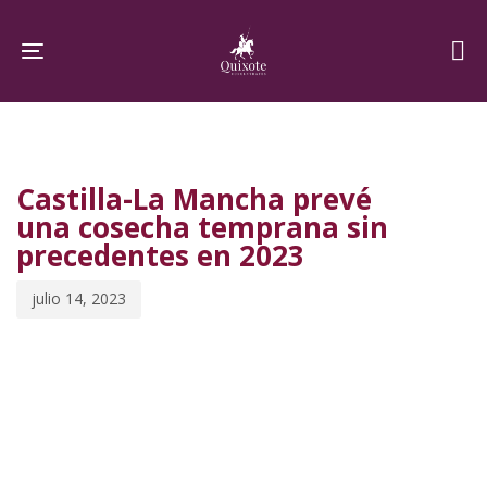
Skip
Skip
links
to
Toggle navigation
primary
navigation
PUBLISHED
Published
Skip
IN:
on:
to
Castilla-La Mancha prevé
content
una cosecha temprana sin
precedentes en 2023
julio 14, 2023