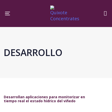
Skip
Skip
links
to
Toggle navigation
primary
navigation
Skip
to
content
DESARROLLO
Desarrollan aplicaciones para monitorizar en
tiempo real el estado hídrico del viñedo