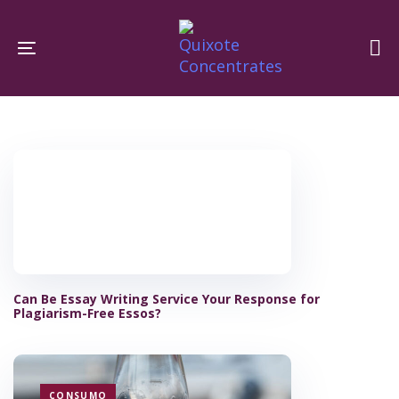
Skip
Skip
links
to
Toggle navigation
primary
navigation
Skip
to
content
Can Be Essay Writing Service Your Response for
Plagiarism-Free Essos?
TAGS
CONSUMO